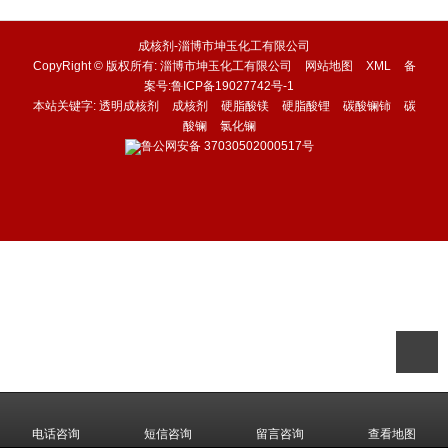
成核剂-淄博市坤玉化工有限公司
CopyRight © 版权所有:
淄博市坤玉化工有限公司
网站地图
XML
备
案号:
鲁ICP备19027742号-1
本站关键字:
透明成核剂
成核剂
硬脂酸镁
硬脂酸锂
碳酸镧铈
碳
酸镧
氯化镧
鲁公网安备
37030502000517号
电话咨询
短信咨询
留言咨询
查看地图