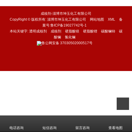
成核剂-淄博市坤玉化工有限公司
CopyRight © 版权所有:
淄博市坤玉化工有限公司
网站地图
XML
备
案号:
鲁ICP备19027742号-1
本站关键字:
透明成核剂
成核剂
硬脂酸镁
硬脂酸锂
碳酸镧铈
碳
酸镧
氯化镧
鲁公网安备
37030502000517号
电话咨询
短信咨询
留言咨询
查看地图