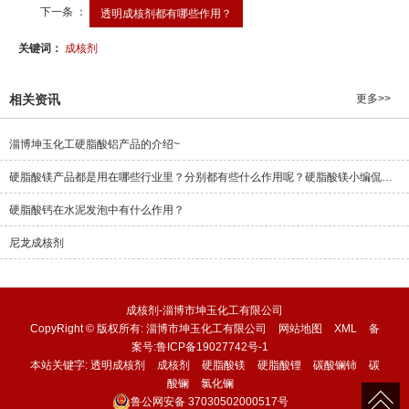
下一条 ：
透明成核剂都有哪些作用？
关键词：
成核剂
相关资讯
更多>>
淄博坤玉化工硬脂酸铝产品的介绍~
硬脂酸镁产品都是用在哪些行业里？分别都有些什么作用呢？硬脂酸镁小编侃一下~
硬脂酸钙在水泥发泡中有什么作用？
尼龙成核剂
成核剂-淄博市坤玉化工有限公司
CopyRight © 版权所有:
淄博市坤玉化工有限公司
网站地图
XML
备
案号:
鲁ICP备19027742号-1
本站关键字:
透明成核剂
成核剂
硬脂酸镁
硬脂酸锂
碳酸镧铈
碳
酸镧
氯化镧
鲁公网安备
37030502000517号