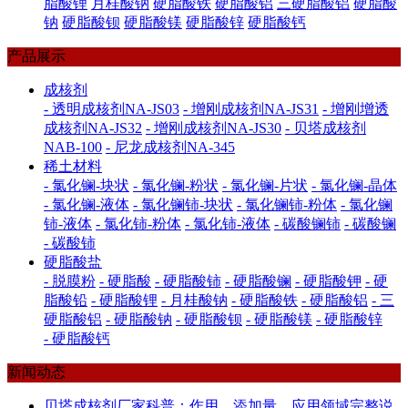
脂酸锂
月桂酸钠
硬脂酸铁
硬脂酸铝
三硬脂酸铝
硬脂酸
钠
硬脂酸钡
硬脂酸镁
硬脂酸锌
硬脂酸钙
产品展示
成核剂
- 透明成核剂NA-JS03
- 增刚成核剂NA-JS31
- 增刚增透
成核剂NA-JS32
- 增刚成核剂NA-JS30
- 贝塔成核剂
NAB-100
- 尼龙成核剂NA-345
稀土材料
- 氯化镧-块状
- 氯化镧-粉状
- 氯化镧-片状
- 氯化镧-晶体
- 氯化镧-液体
- 氯化镧铈-块状
- 氯化镧铈-粉体
- 氯化镧
铈-液体
- 氯化铈-粉体
- 氯化铈-液体
- 碳酸镧铈
- 碳酸镧
- 碳酸铈
硬脂酸盐
- 脱膜粉
- 硬脂酸
- 硬脂酸铈
- 硬脂酸镧
- 硬脂酸钾
- 硬
脂酸铅
- 硬脂酸锂
- 月桂酸钠
- 硬脂酸铁
- 硬脂酸铝
- 三
硬脂酸铝
- 硬脂酸钠
- 硬脂酸钡
- 硬脂酸镁
- 硬脂酸锌
- 硬脂酸钙
新闻动态
贝塔成核剂厂家科普：作用、添加量、应用领域完整说