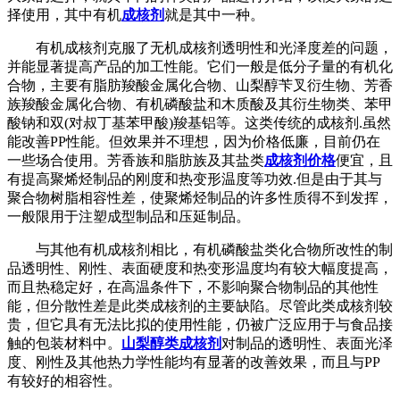
择使用，其中有机
成核剂
就是其中一种。
有机成核剂克服了无机成核剂透明性和光泽度差的问题，
并能显著提高产品的加工性能。它们一般是低分子量的有机化
合物，主要有脂肪羧酸金属化合物、山梨醇苄叉衍生物、芳香
族羧酸金属化合物、有机磷酸盐和木质酸及其衍生物类、苯甲
酸钠和双(对叔丁基苯甲酸)羧基铝等。这类传统的成核剂.虽然
能改善PP性能。但效果并不理想，因为价格低廉，目前仍在
一些场合使用。芳香族和脂肪族及其盐类
成核剂价格
便宜，且
有提高聚烯烃制品的刚度和热变形温度等功效.但是由于其与
聚合物树脂相容性差，使聚烯烃制品的许多性质得不到发挥，
一般限用于注塑成型制品和压延制品。
与其他有机成核剂相比，有机磷酸盐类化合物所改性的制
品透明性、刚性、表面硬度和热变形温度均有较大幅度提高，
而且热稳定好，在高温条件下，不影响聚合物制品的其他性
能，但分散性差是此类成核剂的主要缺陷。尽管此类成核剂较
贵，但它具有无法比拟的使用性能，仍被广泛应用于与食品接
触的包装材料中。
山梨醇类成核剂
对制品的透明性、表面光泽
度、刚性及其他热力学性能均有显著的改善效果，而且与PP
有较好的相容性。