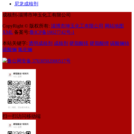
尼龙成核剂
成核剂-淄博市坤玉化工有限公司
CopyRight © 版权所有:
淄博市坤玉化工有限公司
网站地图
XML
备案号:
鲁ICP备19027742号-1
本站关键字:
透明成核剂
成核剂
硬脂酸镁
硬脂酸锂
碳酸镧铈
碳酸镧
氯化镧
鲁公网安备
37030502000517号
扫一扫访问移动端