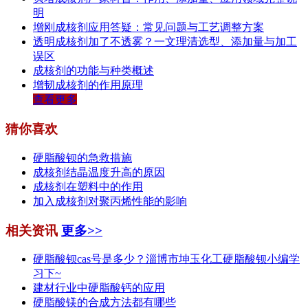
明
增刚成核剂应用答疑：常见问题与工艺调整方案
透明成核剂加了不透雾？一文理清选型、添加量与加工
误区
成核剂的功能与种类概述
增韧成核剂的作用原理
查看更多
猜你喜欢
硬脂酸钡的急救措施
成核剂结晶温度升高的原因
成核剂在塑料中的作用
加入成核剂对聚丙烯性能的影响
相关资讯
更多>>
硬脂酸钡cas号是多少？淄博市坤玉化工硬脂酸钡小编学
习下~
建材行业中硬脂酸钙的应用
硬脂酸镁的合成方法都有哪些