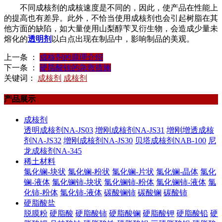
不同成核剂的成核速度是不同的，因此，使产品在性能上
的提高也有差异。此外，不恰当使用成核剂也会引起树脂在其
他方面的缺陷，如大量使用山梨醇苄叉衍生物，会造成少量未
熔化的
透明剂
以白点出现在制品中，影响制品的美观。
上一条 ：
成核剂的原理介绍
下一条 ：
硬脂酸钡的急救措施
关键词：
成核剂
成核剂
产品展示
成核剂
透明成核剂NA-JS03
增刚成核剂NA-JS31
增刚增透成核
剂NA-JS32
增刚成核剂NA-JS30
贝塔成核剂NAB-100
尼
龙成核剂NA-345
稀土材料
氯化镧-块状
氯化镧-粉状
氯化镧-片状
氯化镧-晶体
氯化
镧-液体
氯化镧铈-块状
氯化镧铈-粉体
氯化镧铈-液体
氯
化铈-粉体
氯化铈-液体
碳酸镧铈
碳酸镧
碳酸铈
硬脂酸盐
脱膜粉
硬脂酸
硬脂酸铈
硬脂酸镧
硬脂酸钾
硬脂酸铅
硬